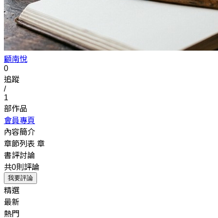
顧南悅
0
追蹤
/
1
部作品
會員專頁
內容簡介
章節列表
章
書評討論
共0則評論
我要評論
精選
最新
熱門