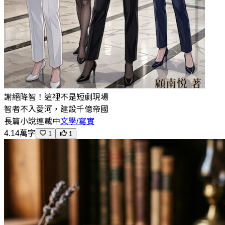
謝絕降智！這裡不是短劇現場
智者不入愛河，建設千億帝國
長篇小說
連載中
文學/寫實
4.14萬字
1
1