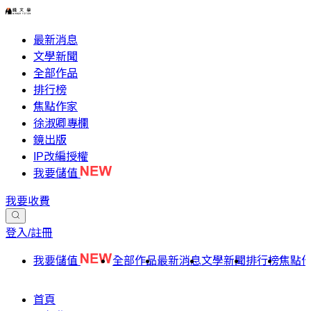
最新消息
文學新聞
全部作品
排行榜
焦點作家
徐淑卿專欄
鏡出版
IP改編授權
我要儲值
我要收費
登入/註冊
我要儲值
全部作品
最新消息
文學新聞
排行榜
焦點
首頁