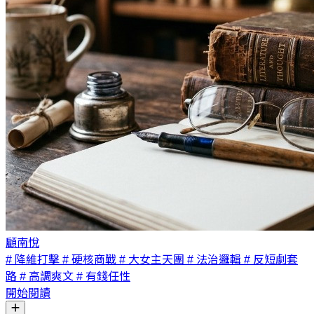
顧南悅
# 降維打擊
# 硬核商戰
# 大女主天團
# 法治邏輯
# 反短劇套
路
# 高調爽文
# 有錢任性
開始閱讀