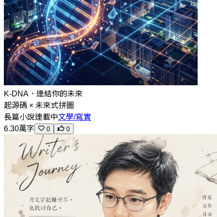
K-DNA．連結你的未來
起源碼 × 未來式拼圖
長篇小說
連載中
文學/寫實
6.30萬字
0
0