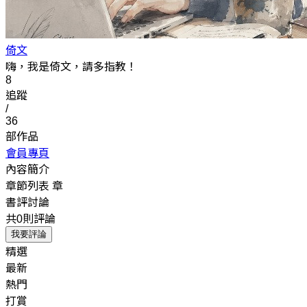
倚文
嗨，我是倚文，請多指教！
8
追蹤
/
36
部作品
會員專頁
內容簡介
章節列表
章
書評討論
共0則評論
我要評論
精選
最新
熱門
打賞