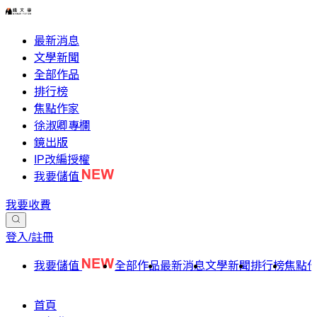
最新消息
文學新聞
全部作品
排行榜
焦點作家
徐淑卿專欄
鏡出版
IP改編授權
我要儲值
我要收費
登入/註冊
我要儲值
全部作品
最新消息
文學新聞
排行榜
焦點
首頁