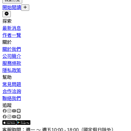
開始閱讀
探索
最新消息
作者一覽
關於
關於我們
公司簡介
服務條款
隱私政策
幫助
常見問題
合作洽詢
聯絡我們
追蹤
客服時間：週一 ～ 週五10:00 - 18:00（國定假日除外）