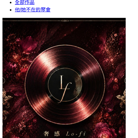
全部作品
他/她不在的聚會