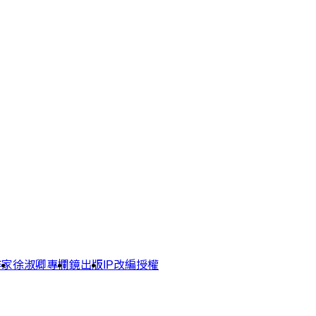
作家
徐淑卿專欄
鏡出版
IP改編授權