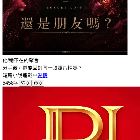
他/她不在的聚會
分手後，還能回到同一張照片裡嗎？
短篇小說
連載中
愛情
5458字
0
0