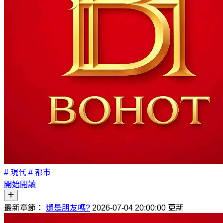
# 現代
# 都市
開始閱讀
最新章節：
還是朋友嗎?
2026-07-04 20:00:00 更新