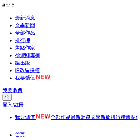
最新消息
文學新聞
全部作品
排行榜
焦點作家
徐淑卿專欄
鏡出版
IP改編授權
我要儲值
我要收費
登入/註冊
我要儲值
全部作品
最新消息
文學新聞
排行榜
焦點
首頁