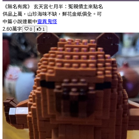
《無名有席》 玄天宮七月半：冤親債主來點名
供品上萬，山珍海味不缺，鮮花金紙俱全。可
中篇小說
連載中
靈異鬼怪
2.60萬字
0
1