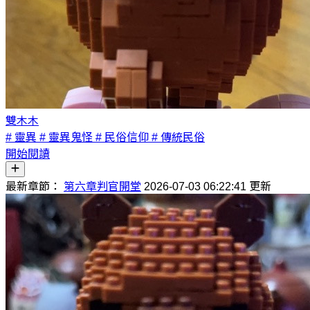
雙木木
# 靈異
# 靈異鬼怪
# 民俗信仰
# 傳統民俗
開始閱讀
最新章節：
第六章判官開堂
2026-07-03 06:22:41 更新