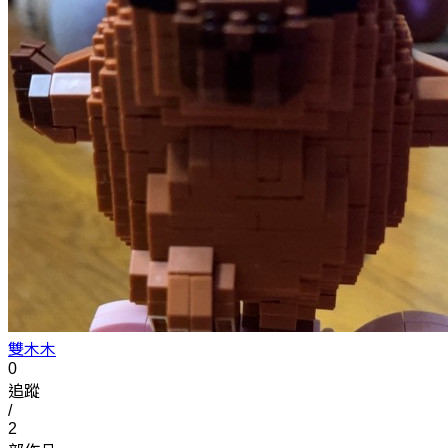
雙木木
0
追蹤
/
2