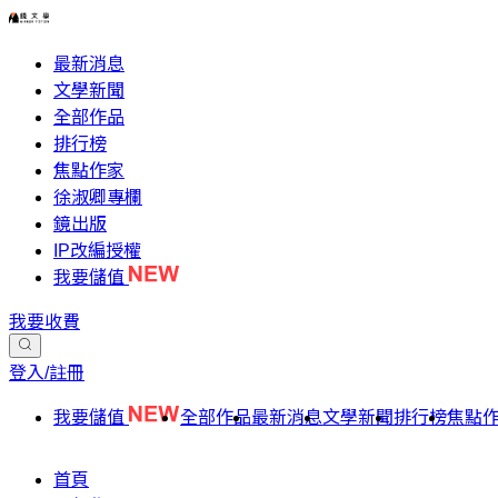
最新消息
文學新聞
全部作品
排行榜
焦點作家
徐淑卿專欄
鏡出版
IP改編授權
我要儲值
我要收費
登入/註冊
我要儲值
全部作品
最新消息
文學新聞
排行榜
焦點
首頁