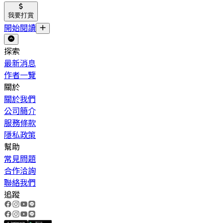
我要打賞
開始閱讀
探索
最新消息
作者一覽
關於
關於我們
公司簡介
服務條款
隱私政策
幫助
常見問題
合作洽詢
聯絡我們
追蹤