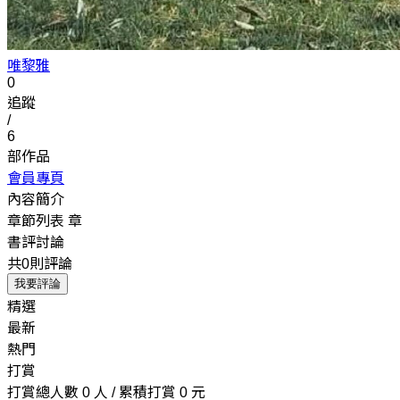
唯黎雅
0
追蹤
/
6
部作品
會員專頁
內容簡介
章節列表
章
書評討論
共0則評論
我要評論
精選
最新
熱門
打賞
打賞總人數 0 人 / 累積打賞 0 元