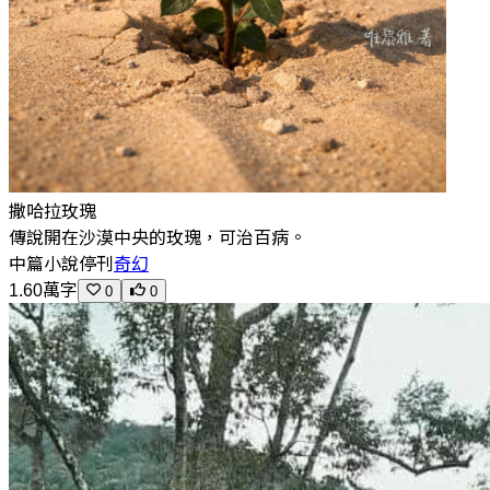
撒哈拉玫瑰
傳說開在沙漠中央的玫瑰，可治百病。
中篇小說
停刊
奇幻
1.60萬字
0
0