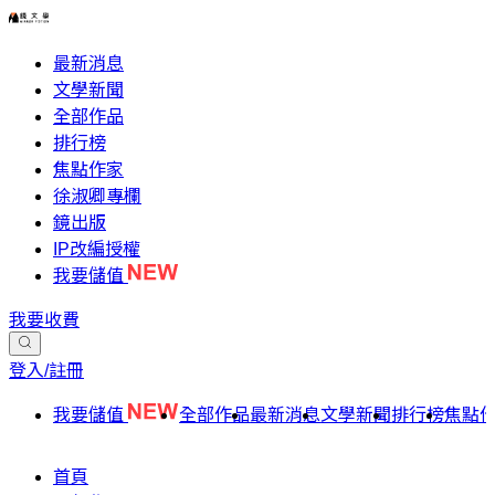
最新消息
文學新聞
全部作品
排行榜
焦點作家
徐淑卿專欄
鏡出版
IP改編授權
我要儲值
我要收費
登入/註冊
我要儲值
全部作品
最新消息
文學新聞
排行榜
焦點
首頁