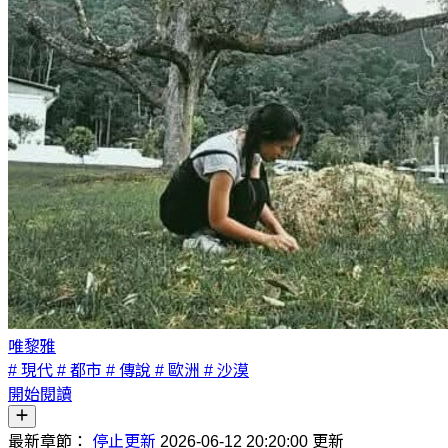
唯黎雅
# 現代
# 都市
# 傳說
# 歐洲
# 沙漠
開始閱讀
最新章節：
停止更新
2026-06-12 20:20:00 更新