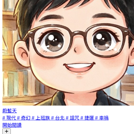
蔚藍天
# 現代
# 奇幻
# 上班族
# 台北
# 詛咒
# 捷運
# 車禍
開始閱讀