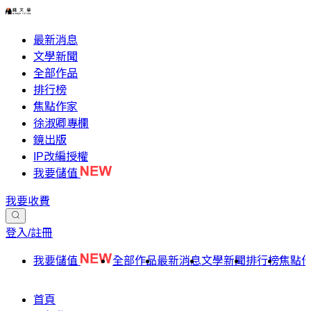
最新消息
文學新聞
全部作品
排行榜
焦點作家
徐淑卿專欄
鏡出版
IP改編授權
我要儲值
我要收費
登入/註冊
我要儲值
全部作品
最新消息
文學新聞
排行榜
焦點
首頁