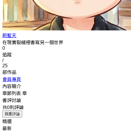
蔚藍天
在現實裂縫裡書寫另一個世界
0
追蹤
/
25
部作品
會員專頁
內容簡介
章節列表
章
書評討論
共0則評論
我要評論
精選
最新