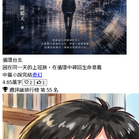
循環台北
困在同一天的上班族，在循環中尋回生命意義
中篇小說
完結
奇幻
4.65萬字
2
1
週評論排行榜 第 55 名