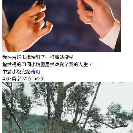
我在古玩市場淘到了一根魔法權杖
權杖裡的四個小精靈居然改變了我的人生？！
中篇小說
完結
奇幻
4.67萬字
0
0