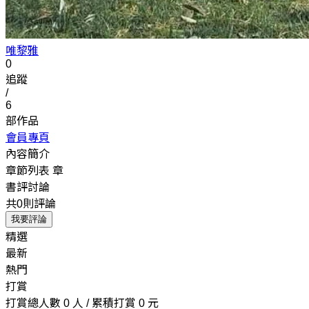
唯黎雅
0
追蹤
/
6
部作品
會員專頁
內容簡介
章節列表
章
書評討論
共0則評論
我要評論
精選
最新
熱門
打賞
打賞總人數 0 人 / 累積打賞 0 元