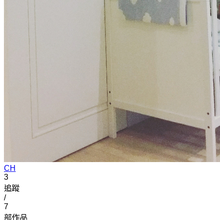
CH
3
追蹤
/
7
部作品