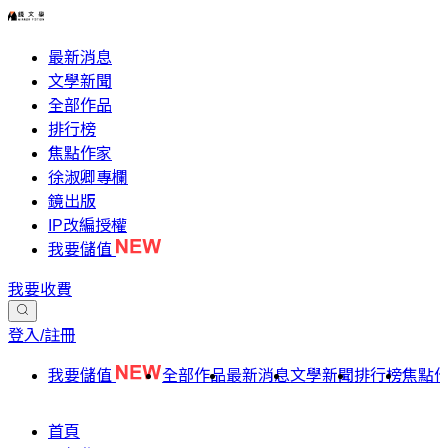
最新消息
文學新聞
全部作品
排行榜
焦點作家
徐淑卿專欄
鏡出版
IP改編授權
我要儲值
我要收費
登入/註冊
我要儲值
全部作品
最新消息
文學新聞
排行榜
焦點
首頁