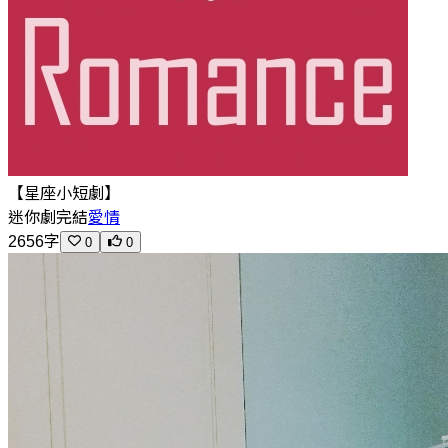
【星座小短劇】
迷你劇
完結
愛情
2656字
0
0