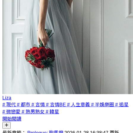
Liza
# 現代
# 都市
# 言情
# 言情BE
# 人生意義
# 半娛樂圈
# 追星
# 微戀愛
# 熟男熟女
# 韓星
開始閱讀
最新章節：
Prologue: 跑馬燈
2026-01-28 16:38:47 更新