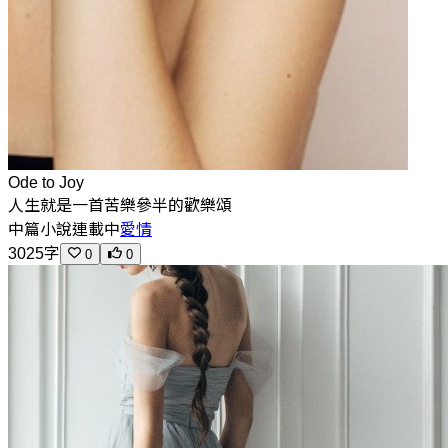
Ode to Joy
人生就是一首苦樂參半的歡樂頌
中篇小說
連載中
愛情
3025字
0
0