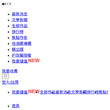
最新消息
文學新聞
全部作品
排行榜
焦點作家
徐淑卿專欄
鏡出版
IP改編授權
我要儲值
我要收費
登入/註冊
我要儲值
全部作品
最新消息
文學新聞
排行榜
焦點
首頁