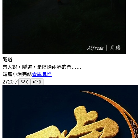
隧道
有人說，隧道，是陰陽兩界的門……
短篇小說
完結
靈異鬼怪
2720字
0
0