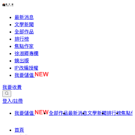
最新消息
文學新聞
全部作品
排行榜
焦點作家
徐淑卿專欄
鏡出版
IP改編授權
我要儲值
我要收費
登入/註冊
我要儲值
全部作品
最新消息
文學新聞
排行榜
焦點
首頁