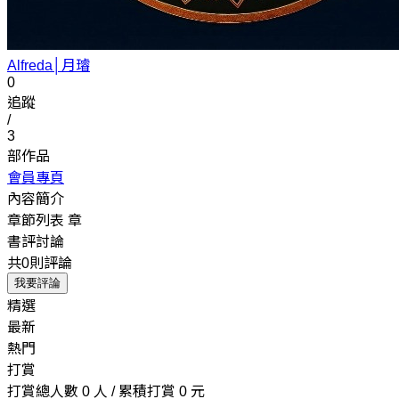
Alfreda│月璿
0
追蹤
/
3
部作品
會員專頁
內容簡介
章節列表
章
書評討論
共0則評論
我要評論
精選
最新
熱門
打賞
打賞總人數 0 人 / 累積打賞 0 元