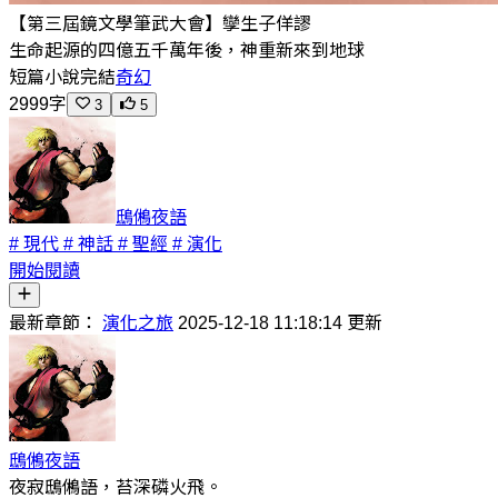
【第三屆鏡文學筆武大會】孿生子佯謬
生命起源的四億五千萬年後，神重新來到地球
短篇小說
完結
奇幻
2999字
3
5
鴟鵂夜語
# 現代
# 神話
# 聖經
# 演化
開始閱讀
最新章節：
演化之旅
2025-12-18 11:18:14 更新
鴟鵂夜語
夜寂鴟鵂語，苔深磷火飛。