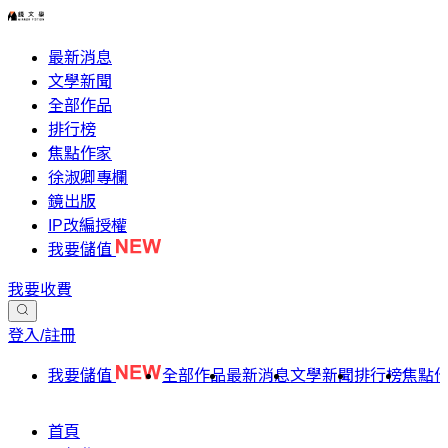
最新消息
文學新聞
全部作品
排行榜
焦點作家
徐淑卿專欄
鏡出版
IP改編授權
我要儲值
我要收費
登入/註冊
我要儲值
全部作品
最新消息
文學新聞
排行榜
焦點
首頁