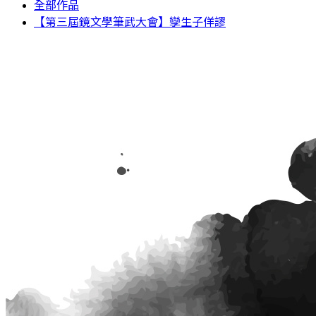
全部作品
【第三屆鏡文學筆武大會】孿生子佯謬