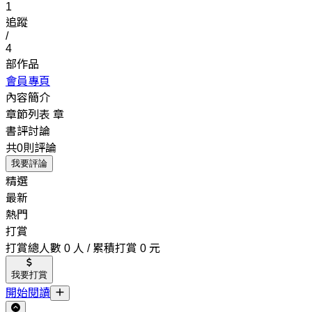
1
追蹤
/
4
部作品
會員專頁
內容簡介
章節列表
章
書評討論
共0則評論
我要評論
精選
最新
熱門
打賞
打賞總人數 0 人 / 累積打賞 0 元
我要打賞
開始閱讀