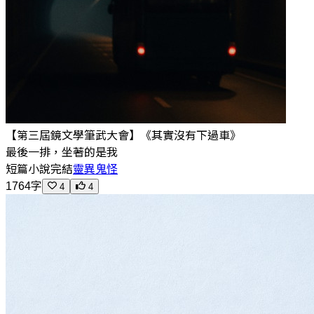
【第三屆鏡文學筆武大會】《其實沒有下過車》
最後一排，坐著的是我
短篇小說
完結
靈異鬼怪
1764字
4
4