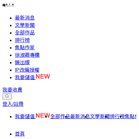
最新消息
文學新聞
全部作品
排行榜
焦點作家
徐淑卿專欄
鏡出版
IP改編授權
我要儲值
我要收費
登入/註冊
我要儲值
全部作品
最新消息
文學新聞
排行榜
焦點
首頁