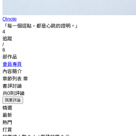
Qinote
「每一個逗點，都是心跳的證明。」
4
追蹤
/
6
部作品
會員專頁
內容簡介
章節列表
章
書評討論
共0則評論
我要評論
精選
最新
熱門
打賞