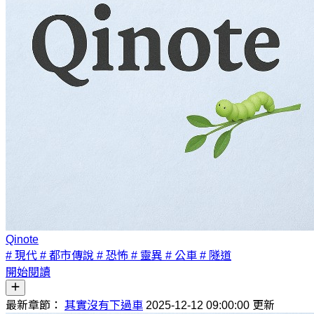
Qinote
# 現代
# 都市傳說
# 恐怖
# 靈異
# 公車
# 隧道
開始閱讀
最新章節：
其實沒有下過車
2025-12-12 09:00:00 更新