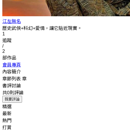
江左無名
歷史武俠+科幻+愛情，讓它貼近現實。
1
追蹤
/
2
部作品
會員專頁
內容簡介
章節列表
章
書評討論
共0則評論
我要評論
精選
最新
熱門
打賞