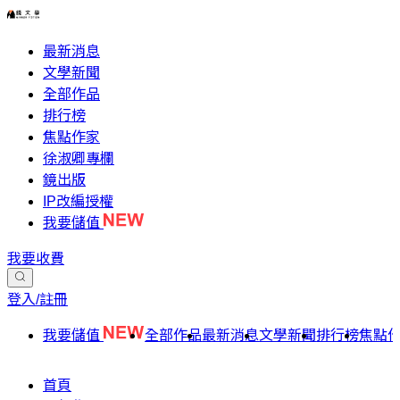
最新消息
文學新聞
全部作品
排行榜
焦點作家
徐淑卿專欄
鏡出版
IP改編授權
我要儲值
我要收費
登入/註冊
我要儲值
全部作品
最新消息
文學新聞
排行榜
焦點
首頁