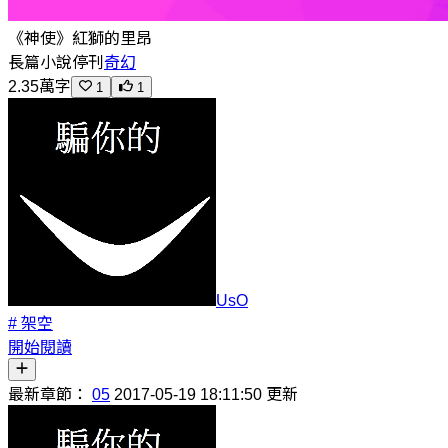
《神使》紅獅的里昂
長篇小說
停刊
奇幻
2.35萬字
1
1
UsO
# 架空
開始閱讀
最新章節：
05
2017-05-19 18:11:50 更新