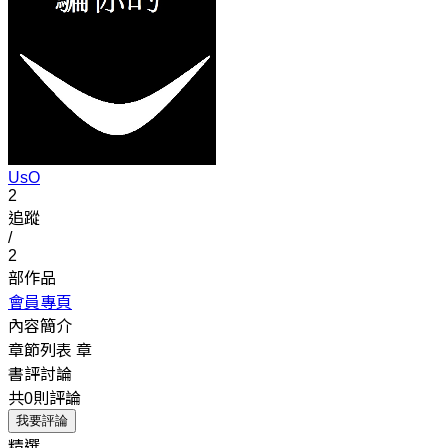
UsO
2
追蹤
/
2
部作品
會員專頁
內容簡介
章節列表
章
書評討論
共0則評論
我要評論
精選