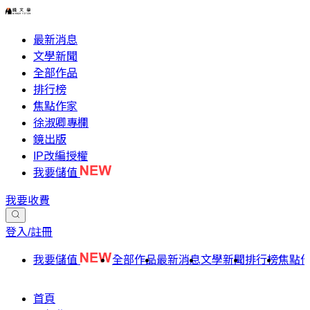
最新消息
文學新聞
全部作品
排行榜
焦點作家
徐淑卿專欄
鏡出版
IP改編授權
我要儲值
我要收費
登入/註冊
我要儲值
全部作品
最新消息
文學新聞
排行榜
焦點
首頁