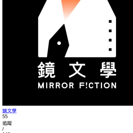
鏡文學
55
追蹤
/