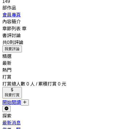
149
部作品
會員專頁
內容簡介
章節列表
章
書評討論
共0則評論
我要評論
精選
最新
熱門
打賞
打賞總人數 0 人 / 累積打賞 0 元
我要打賞
開始閱讀
探索
最新消息