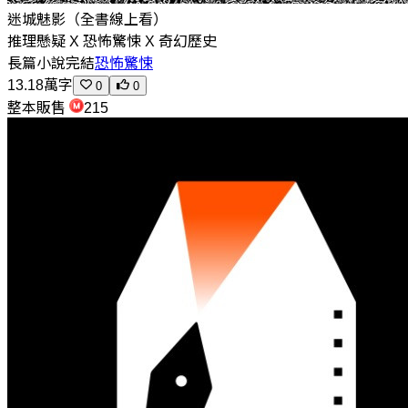
迷城魅影（全書線上看）
推理懸疑 X 恐怖驚悚 X 奇幻歷史
長篇小說
完結
恐怖驚悚
13.18萬字
0
0
整本販售
215