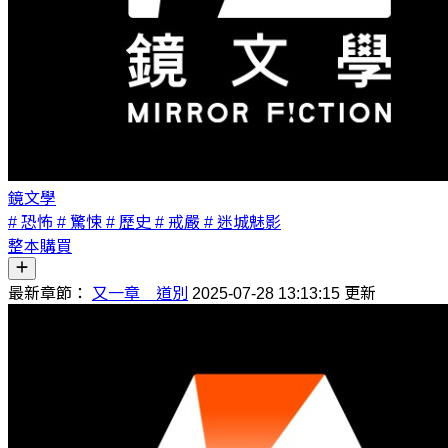
鏡文學
# 恐怖
# 驚悚
# 歷史
# 戒嚴
# 迷城魅影
整本購買
最新章節：
又一章 道別
2025-07-28 13:13:15 更新