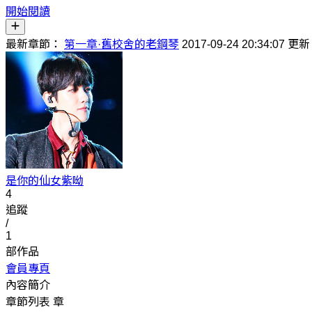
開始閱讀
最新章節：
第一章·舊校舍的老鋼琴
2017-09-24 20:34:07 更新
是你的仙女紫呦
4
追蹤
/
1
部作品
會員專頁
內容簡介
章節列表
章