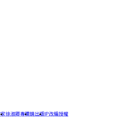
作家
徐淑卿專欄
鏡出版
IP改編授權