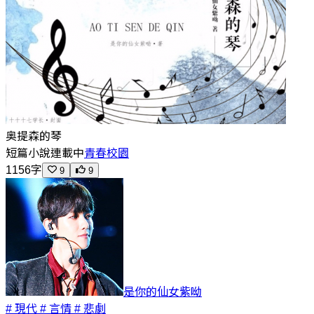
奥提森的琴
短篇小說
連載中
青春校園
1156字
9
9
是你的仙女紫呦
# 現代
# 言情
# 悲劇