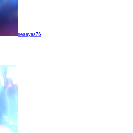
seaeyes76