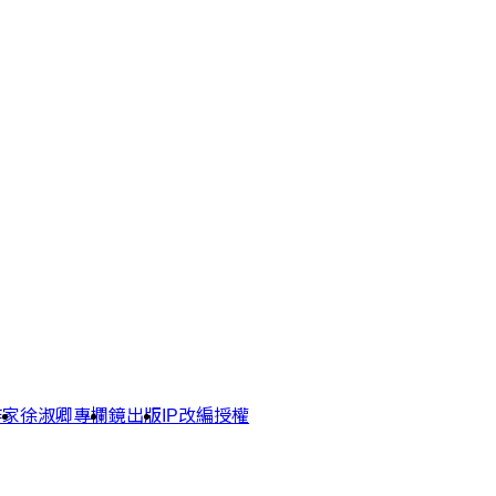
作家
徐淑卿專欄
鏡出版
IP改編授權