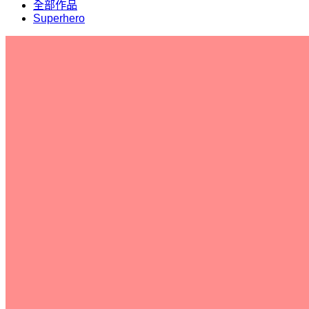
全部作品
Superhero