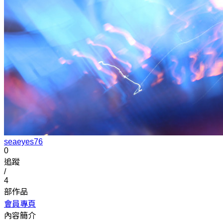
seaeyes76
0
追蹤
/
4
部作品
會員專頁
內容簡介