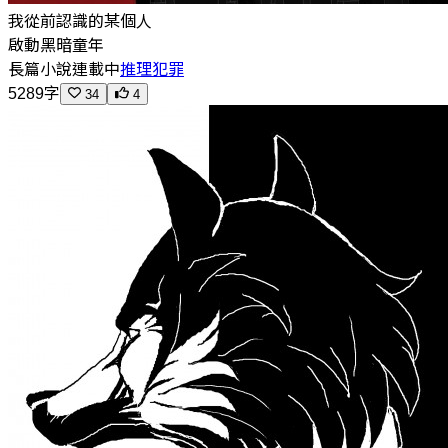
我從前認識的某個人
啟動黑暗童年
長篇小說
連載中
推理犯罪
5289字
34
4