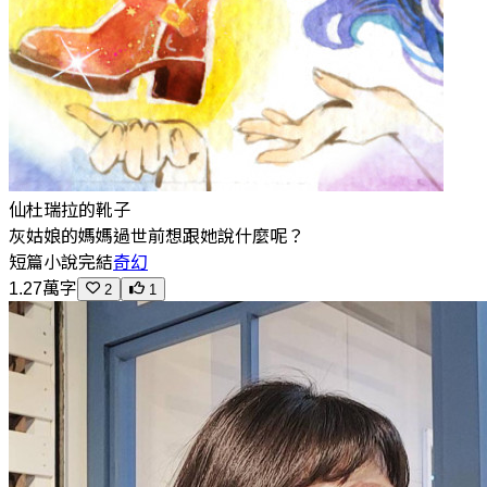
仙杜瑞拉的靴子
灰姑娘的媽媽過世前想跟她說什麼呢？
短篇小說
完結
奇幻
1.27萬字
2
1