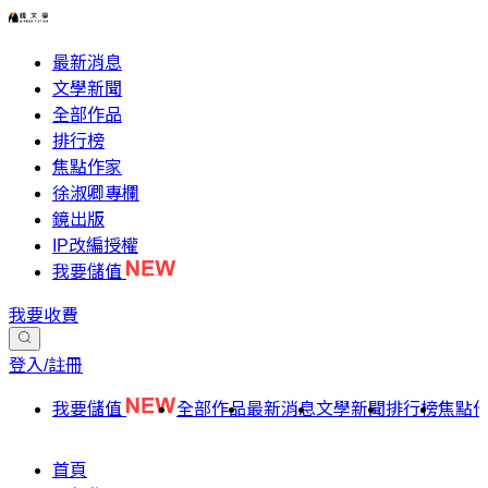
最新消息
文學新聞
全部作品
排行榜
焦點作家
徐淑卿專欄
鏡出版
IP改編授權
我要儲值
我要收費
登入/註冊
我要儲值
全部作品
最新消息
文學新聞
排行榜
焦點
首頁