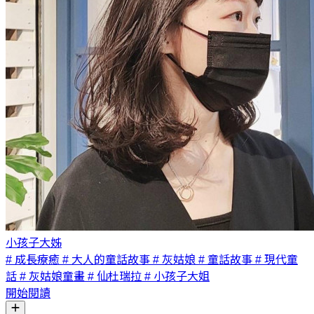
小孩子大姊
# 成長療癒
# 大人的童話故事
# 灰姑娘
# 童話故事
# 現代童
話
# 灰姑娘童畫
# 仙杜瑞拉
# 小孩子大姐
開始閱讀