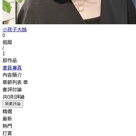
小孩子大姊
0
追蹤
/
1
部作品
會員專頁
內容簡介
章節列表
章
書評討論
共0則評論
我要評論
精選
最新
熱門
打賞