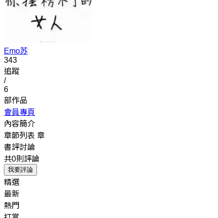
Emo苏
343
追蹤
/
6
部作品
會員專頁
內容簡介
章節列表
章
書評討論
共0則評論
我要評論
精選
最新
熱門
打賞