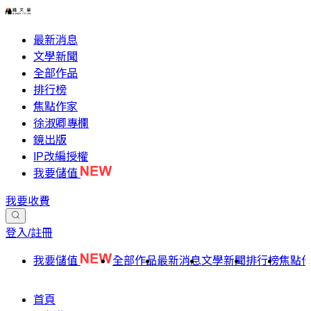
最新消息
文學新聞
全部作品
排行榜
焦點作家
徐淑卿專欄
鏡出版
IP改編授權
我要儲值
我要收費
登入/註冊
我要儲值
全部作品
最新消息
文學新聞
排行榜
焦點
首頁