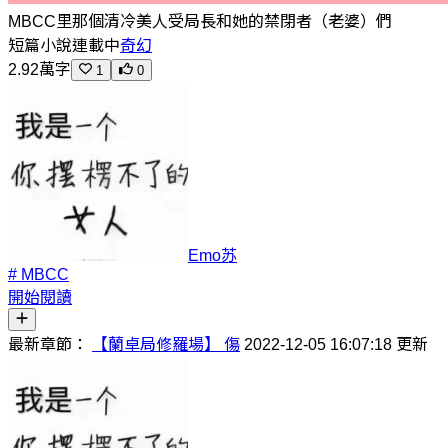
MBCC里那個清冷美人受局長和她的禁閉者（老婆）們
短篇小說
連載中
奇幻
2.92萬字
1
0
Emo苏
# MBCC
開始閱讀
最新章節：
【蘭卓局修羅場】 傷
2022-12-05 16:07:18 更新