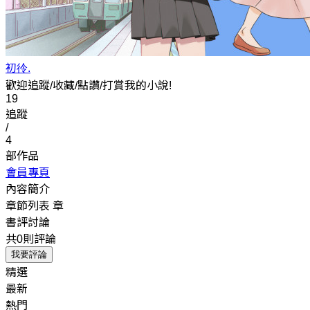
初彾.
歡迎追蹤/收藏/點讚/打賞我的小說!
19
追蹤
/
4
部作品
會員專頁
內容簡介
章節列表
章
書評討論
共0則評論
我要評論
精選
最新
熱門