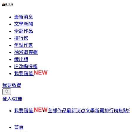
最新消息
文學新聞
全部作品
排行榜
焦點作家
徐淑卿專欄
鏡出版
IP改編授權
我要儲值
我要收費
登入/註冊
我要儲值
全部作品
最新消息
文學新聞
排行榜
焦點
首頁