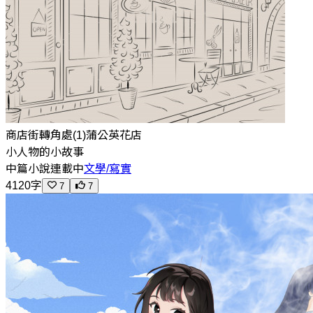
商店街轉角處(1)蒲公英花店
小人物的小故事
中篇小說
連載中
文學/寫實
4120字
7
7