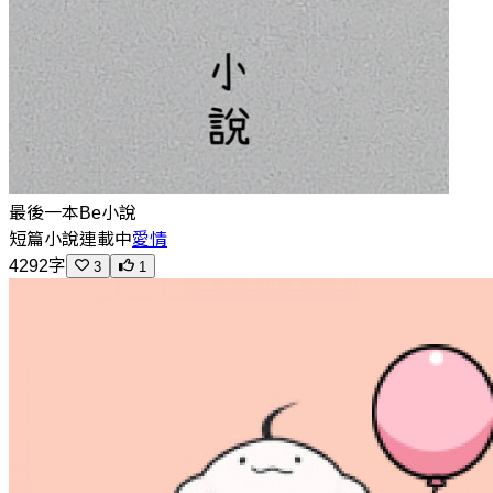
最後一本Be小說
短篇小說
連載中
愛情
4292字
3
1