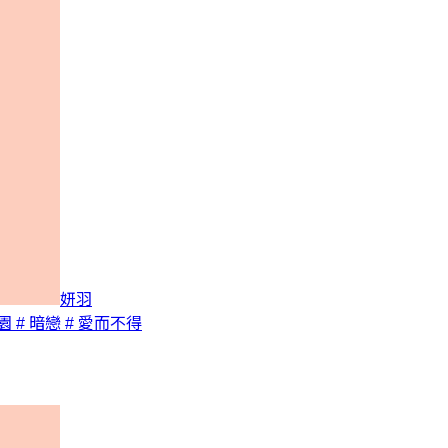
妍羽
園
# 暗戀
# 愛而不得