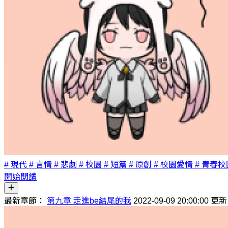
# 現代
# 言情
# 悲劇
# 校園
# 短篇
# 原創
# 校園愛情
# 青春校
開始閱讀
最新章節：
第九章 走進be結尾的我
2022-09-09 20:00:00 更新