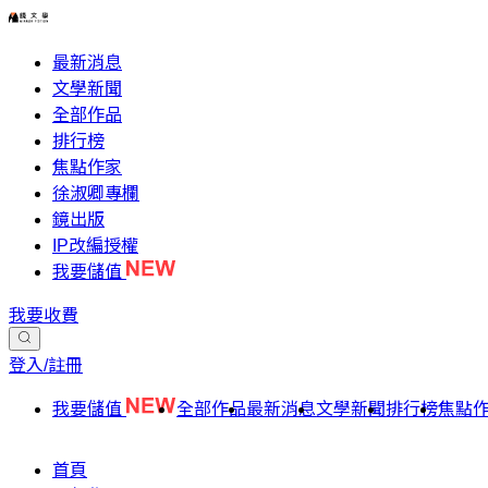
最新消息
文學新聞
全部作品
排行榜
焦點作家
徐淑卿專欄
鏡出版
IP改編授權
我要儲值
我要收費
登入/註冊
我要儲值
全部作品
最新消息
文學新聞
排行榜
焦點
首頁