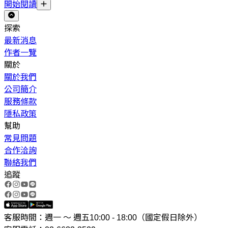
開始閱讀
探索
最新消息
作者一覽
關於
關於我們
公司簡介
服務條款
隱私政策
幫助
常見問題
合作洽詢
聯絡我們
追蹤
客服時間：週一 ～ 週五10:00 - 18:00（國定假日除外）