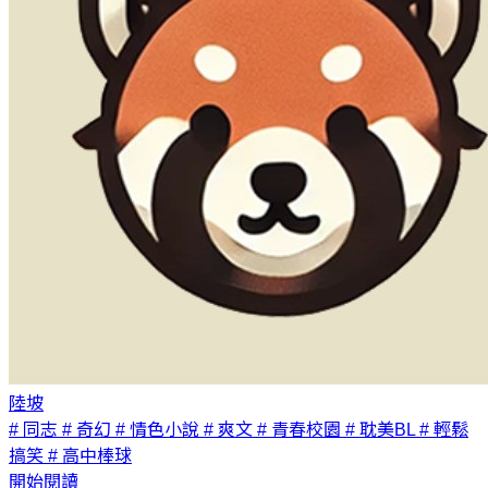
陸坡
# 同志
# 奇幻
# 情色小說
# 爽文
# 青春校園
# 耽美BL
# 輕鬆
搞笑
# 高中棒球
開始閱讀