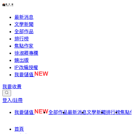
最新消息
文學新聞
全部作品
排行榜
焦點作家
徐淑卿專欄
鏡出版
IP改編授權
我要儲值
我要收費
登入/註冊
我要儲值
全部作品
最新消息
文學新聞
排行榜
焦點
首頁