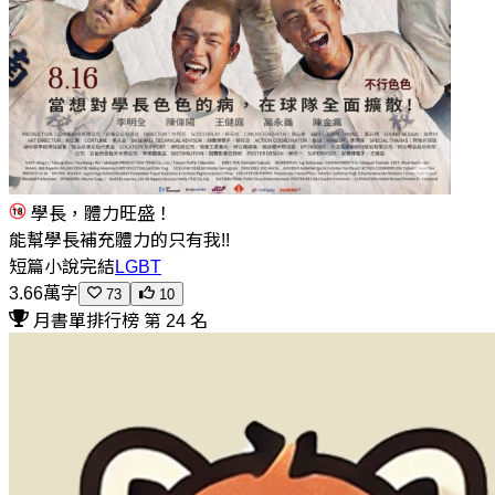
學長，體力旺盛！
能幫學長補充體力的只有我!!
短篇小說
完結
LGBT
3.66萬字
73
10
月書單排行榜 第 24 名