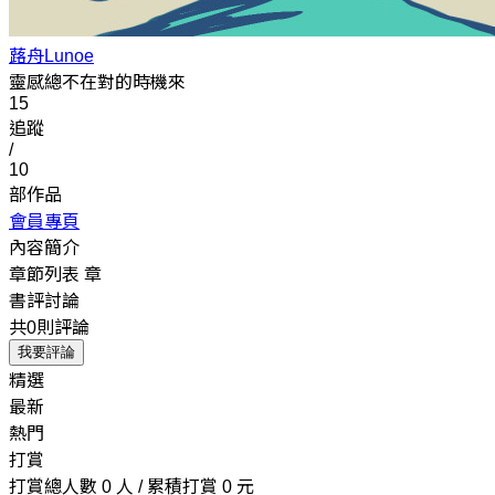
蕗舟Lunoe
靈感總不在對的時機來
15
追蹤
/
10
部作品
會員專頁
內容簡介
章節列表
章
書評討論
共0則評論
我要評論
精選
最新
熱門
打賞
打賞總人數 0 人 / 累積打賞 0 元