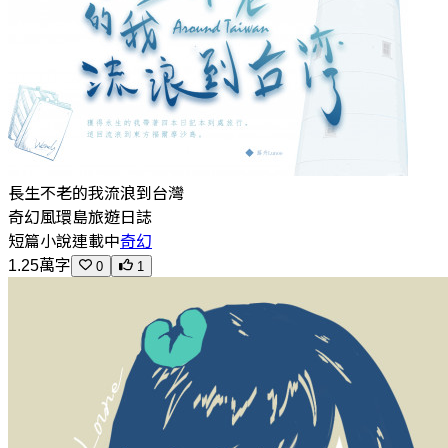
長生不老的我流浪到台灣
奇幻風環島旅遊日誌
短篇小說
連載中
奇幻
1.25萬字
0
1