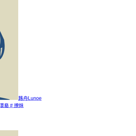
蕗舟Lunoe
 環島
# 撩妹