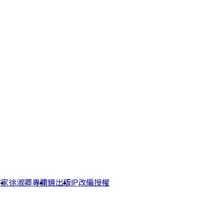
作家
徐淑卿專欄
鏡出版
IP改編授權