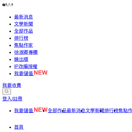
最新消息
文學新聞
全部作品
排行榜
焦點作家
徐淑卿專欄
鏡出版
IP改編授權
我要儲值
我要收費
登入/註冊
我要儲值
全部作品
最新消息
文學新聞
排行榜
焦點
首頁