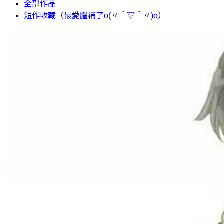
全部作品
短作收藏（最愛腦補了o(〃＾▽＾〃)o）