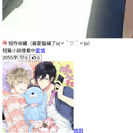
短作收藏（最愛腦補了o(〃＾▽＾〃)o）
短篇小說
連載中
愛情
2055字
0
0
朔玥