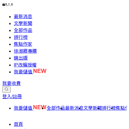
最新消息
文學新聞
全部作品
排行榜
焦點作家
徐淑卿專欄
鏡出版
IP改編授權
我要儲值
我要收費
登入/註冊
我要儲值
全部作品
最新消息
文學新聞
排行榜
焦點
首頁