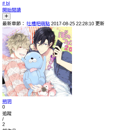
# bl
開始閱讀
最新章節：
吐槽吧萌點
2017-08-25 22:28:10 更新
朔玥
0
追蹤
/
2