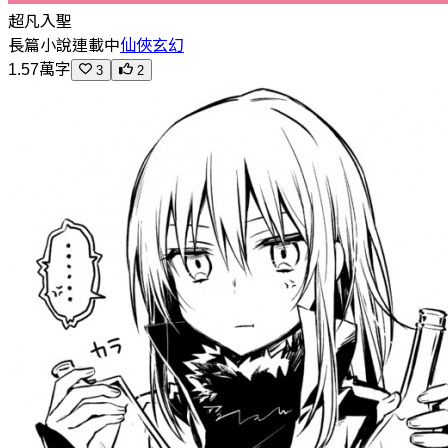
超凡入聖
長篇小說
連載中
仙俠玄幻
1.57萬字
3
2