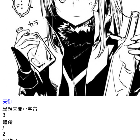
天御
異想天開小宇宙
3
追蹤
/
2