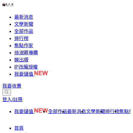
最新消息
文學新聞
全部作品
排行榜
焦點作家
徐淑卿專欄
鏡出版
IP改編授權
我要儲值
我要收費
登入/註冊
我要儲值
全部作品
最新消息
文學新聞
排行榜
焦點
首頁