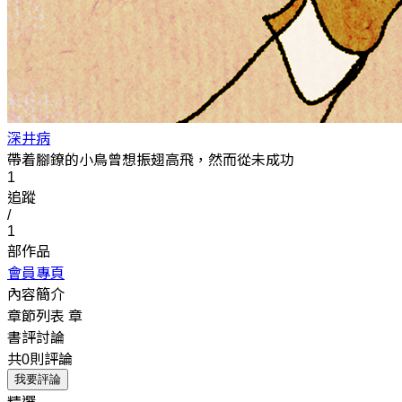
深井病
帶着腳鐐的小鳥曾想振翅高飛，然而從未成功
1
追蹤
/
1
部作品
會員專頁
內容簡介
章節列表
章
書評討論
共0則評論
我要評論