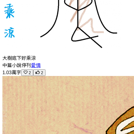
大樹底下好乘涼
中篇小說
停刊
愛情
1.03萬字
2
2