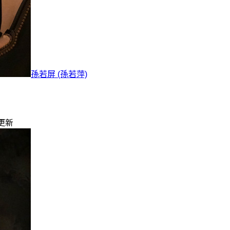
孫若屏 (孫若萍)
2 更新