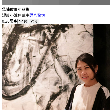
驚悚故事小品集
短篇小說
連載中
恐怖驚悚
8.26萬字
10
6