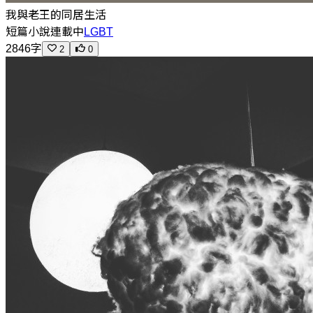
我與老王的同居生活
短篇小說
連載中
LGBT
2846字
2
0