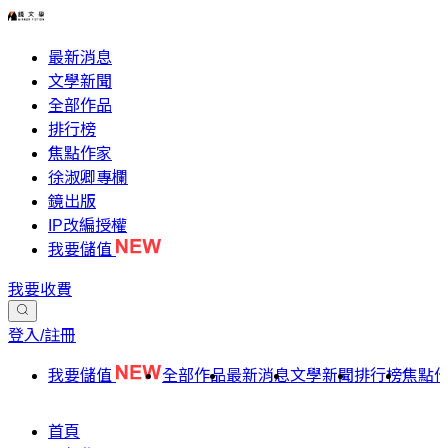
最新消息
文學新聞
全部作品
排行榜
焦點作家
徐淑卿專欄
鏡出版
IP改編授權
我要儲值
我要收費
登入/註冊
我要儲值
全部作品
最新消息
文學新聞
排行榜
焦點
首頁