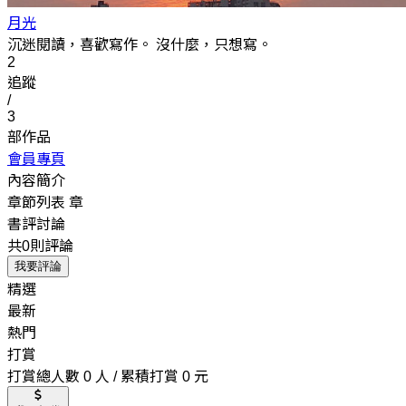
月光
沉迷閱讀，喜歡寫作。 沒什麼，只想寫。
2
追蹤
/
3
部作品
會員專頁
內容簡介
章節列表
章
書評討論
共0則評論
我要評論
精選
最新
熱門
打賞
打賞總人數 0 人 / 累積打賞 0 元