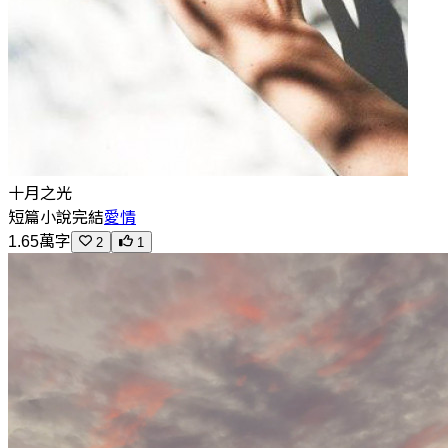
十月之光
短篇小說
完結
愛情
1.65萬字
2
1