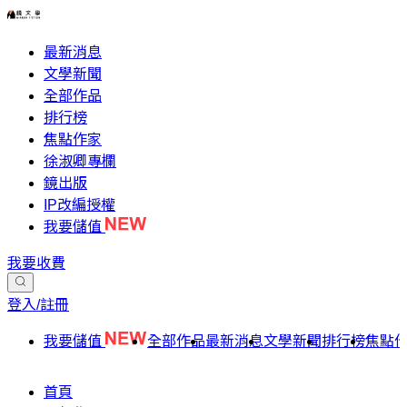
最新消息
文學新聞
全部作品
排行榜
焦點作家
徐淑卿專欄
鏡出版
IP改編授權
我要儲值
我要收費
登入/註冊
我要儲值
全部作品
最新消息
文學新聞
排行榜
焦點
首頁