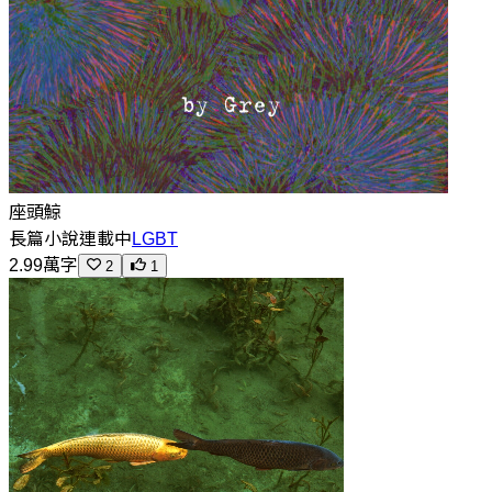
座頭鯨
長篇小說
連載中
LGBT
2.99萬字
2
1