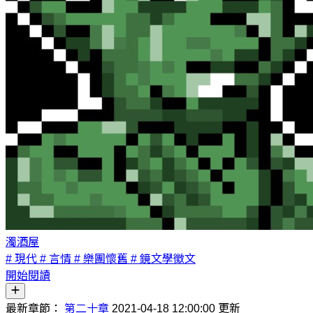
濁酒屋
# 現代
# 言情
# 樂團懷舊
# 鏡文學徵文
開始閱讀
最新章節：
第二十章
2021-04-18 12:00:00 更新