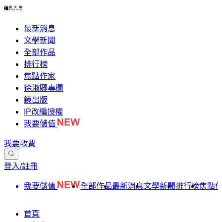
最新消息
文學新聞
全部作品
排行榜
焦點作家
徐淑卿專欄
鏡出版
IP改編授權
我要儲值
我要收費
登入/註冊
我要儲值
全部作品
最新消息
文學新聞
排行榜
焦點
首頁