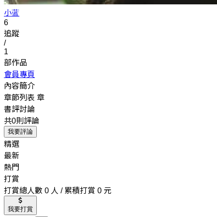
小蓝
6
追蹤
/
1
部作品
會員專頁
內容簡介
章節列表
章
書評討論
共0則評論
我要評論
精選
最新
熱門
打賞
打賞總人數 0 人 / 累積打賞 0 元
我要打賞