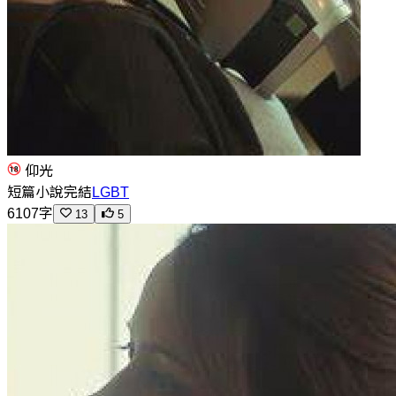
仰光
短篇小說
完結
LGBT
6107字
13
5