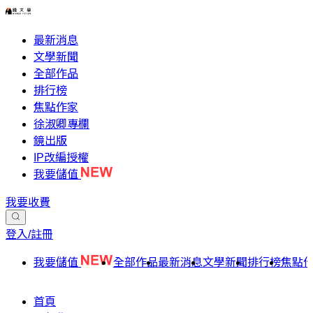
最新消息
文學新聞
全部作品
排行榜
焦點作家
徐淑卿專欄
鏡出版
IP改編授權
我要儲值
我要收費
登入/註冊
我要儲值
全部作品
最新消息
文學新聞
排行榜
焦點
首頁