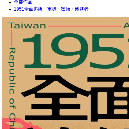
全部作品
1951全面追緝：軍購．密帳．叛逃者