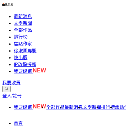
最新消息
文學新聞
全部作品
排行榜
焦點作家
徐淑卿專欄
鏡出版
IP改編授權
我要儲值
我要收費
登入/註冊
我要儲值
全部作品
最新消息
文學新聞
排行榜
焦點
首頁