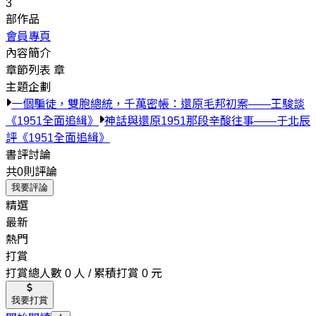
3
部作品
會員專頁
內容簡介
章節列表
章
主題企劃
一個騙徒，雙胞總統，千萬密帳：還原毛邦初案——王駿談
《1951全面追緝》
神話與還原1951那段辛酸往事——于北辰
評《1951全面追緝》
書評討論
共0則評論
我要評論
精選
最新
熱門
打賞
打賞總人數 0 人 / 累積打賞 0 元
我要打賞