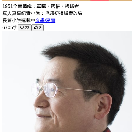
1951全面追緝：軍購．密帳．叛逃者
真人真事紀實小說：毛邦初追緝案改編
長篇小說
連載中
文學/寫實
6705字
23
8