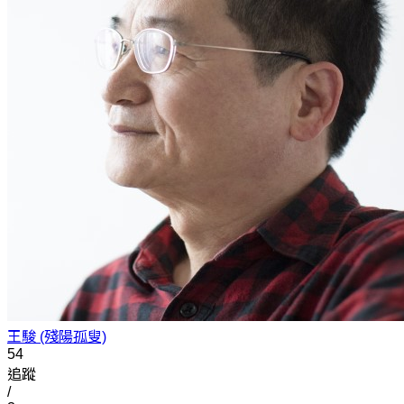
王駿 (殘陽孤叟)
54
追蹤
/