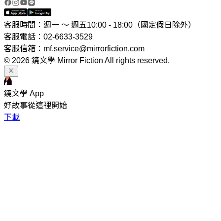
客服時間：週一 ～ 週五10:00 - 18:00（國定假日除外）
客服電話：02-6633-3529
客服信箱：mf.service@mirrorfiction.com
© 2026 鏡文學 Mirror Fiction All rights reserved.
鏡文學 App
好故事從這裡開始
下載