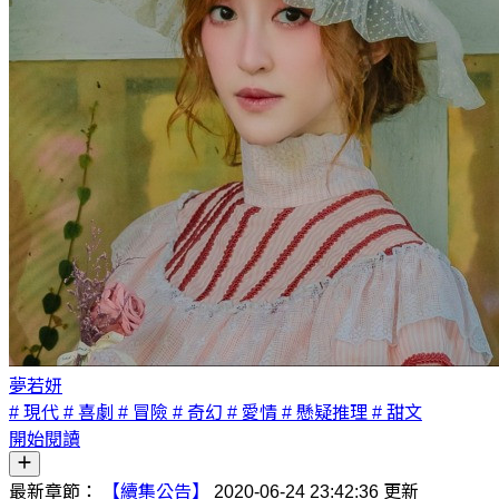
夢若妍
# 現代
# 喜劇
# 冒險
# 奇幻
# 愛情
# 懸疑推理
# 甜文
開始閱讀
最新章節：
【續集公告】
2020-06-24 23:42:36 更新