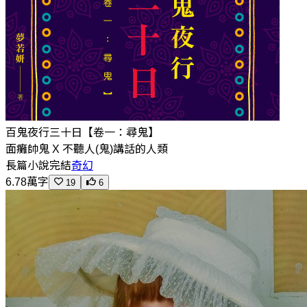
百鬼夜行三十日【卷一：尋鬼】
面癱帥鬼 X 不聽人(鬼)講話的人類
長篇小說
完結
奇幻
6.78萬字
19
6