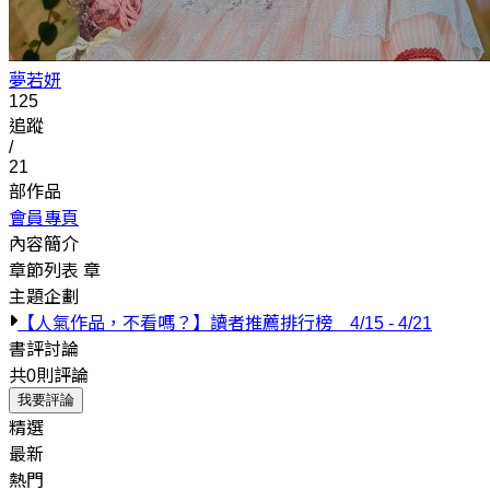
夢若妍
125
追蹤
/
21
部作品
會員專頁
內容簡介
章節列表
章
主題企劃
【人氣作品，不看嗎？】讀者推薦排行榜 4/15 - 4/21
書評討論
共0則評論
我要評論
精選
最新
熱門