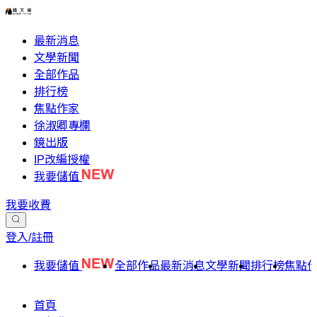
最新消息
文學新聞
全部作品
排行榜
焦點作家
徐淑卿專欄
鏡出版
IP改編授權
我要儲值
我要收費
登入/註冊
我要儲值
全部作品
最新消息
文學新聞
排行榜
焦點
首頁