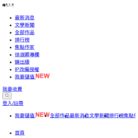
最新消息
文學新聞
全部作品
排行榜
焦點作家
徐淑卿專欄
鏡出版
IP改編授權
我要儲值
我要收費
登入/註冊
我要儲值
全部作品
最新消息
文學新聞
排行榜
焦點
首頁