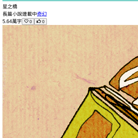
星之橋
長篇小說
連載中
奇幻
5.64萬字
0
0