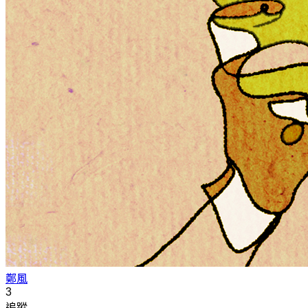
鄭風
3
追蹤