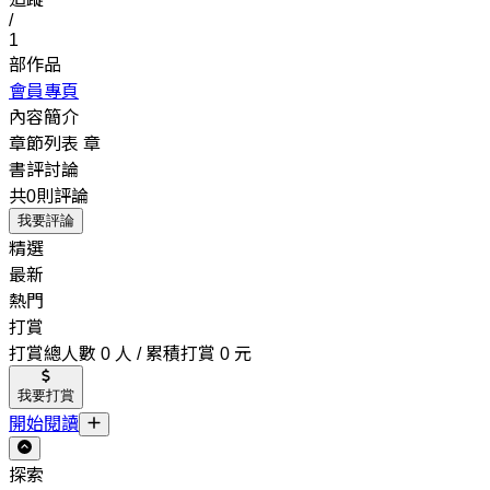
/
1
部作品
會員專頁
內容簡介
章節列表
章
書評討論
共0則評論
我要評論
精選
最新
熱門
打賞
打賞總人數 0 人 / 累積打賞 0 元
我要打賞
開始閱讀
探索