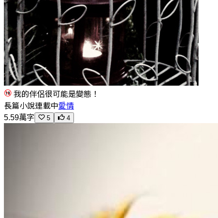
我的伴侶很可能是變態！
長篇小說
連載中
愛情
5.59萬字
5
4