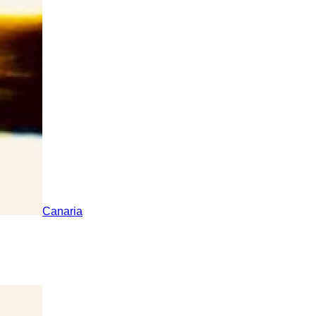
Canaria