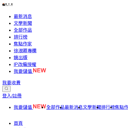
最新消息
文學新聞
全部作品
排行榜
焦點作家
徐淑卿專欄
鏡出版
IP改編授權
我要儲值
我要收費
登入/註冊
我要儲值
全部作品
最新消息
文學新聞
排行榜
焦點
首頁