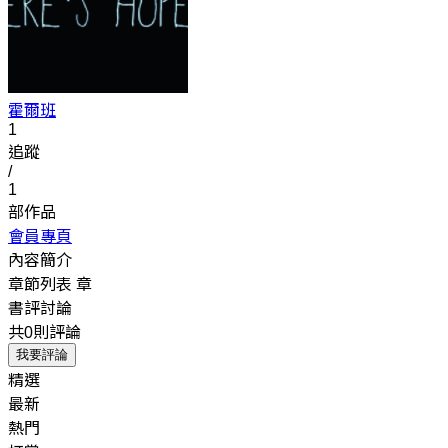
霍爾班
1
追蹤
/
1
部作品
會員專頁
內容簡介
章節列表
章
書評討論
共0則評論
我要評論
精選
最新
熱門