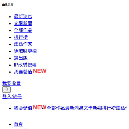
最新消息
文學新聞
全部作品
排行榜
焦點作家
徐淑卿專欄
鏡出版
IP改編授權
我要儲值
我要收費
登入/註冊
我要儲值
全部作品
最新消息
文學新聞
排行榜
焦點
首頁