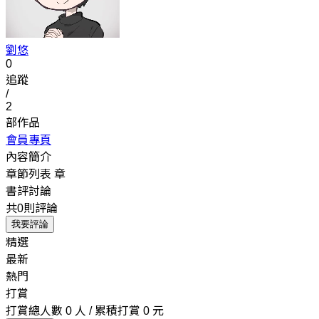
劉悠
0
追蹤
/
2
部作品
會員專頁
內容簡介
章節列表
章
書評討論
共0則評論
我要評論
精選
最新
熱門
打賞
打賞總人數 0 人 / 累積打賞 0 元