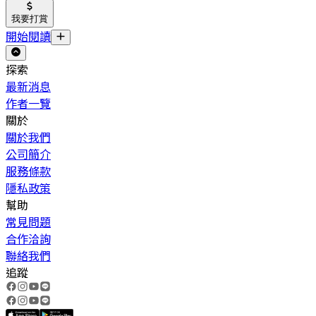
我要打賞
開始閱讀
探索
最新消息
作者一覽
關於
關於我們
公司簡介
服務條款
隱私政策
幫助
常見問題
合作洽詢
聯絡我們
追蹤