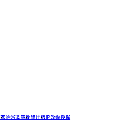
作家
徐淑卿專欄
鏡出版
IP改編授權