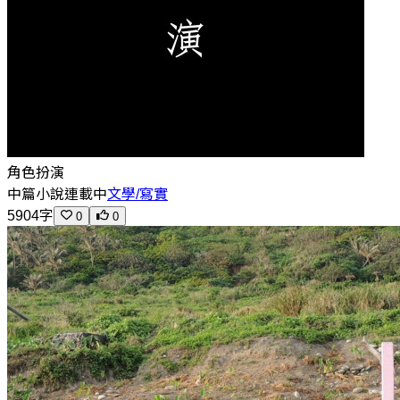
角色扮演
中篇小說
連載中
文學/寫實
5904字
0
0