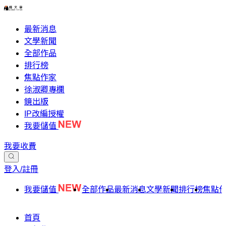
最新消息
文學新聞
全部作品
排行榜
焦點作家
徐淑卿專欄
鏡出版
IP改編授權
我要儲值
我要收費
登入/註冊
我要儲值
全部作品
最新消息
文學新聞
排行榜
焦點
首頁