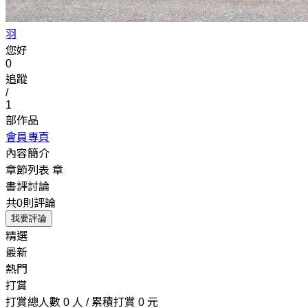
羽
您好
0
追蹤
/
1
部作品
會員專頁
內容簡介
章節列表
章
書評討論
共0則評論
我要評論
精選
最新
熱門
打賞
打賞總人數 0 人 / 累積打賞 0 元