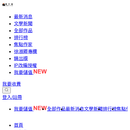
最新消息
文學新聞
全部作品
排行榜
焦點作家
徐淑卿專欄
鏡出版
IP改編授權
我要儲值
我要收費
登入/註冊
我要儲值
全部作品
最新消息
文學新聞
排行榜
焦點
首頁