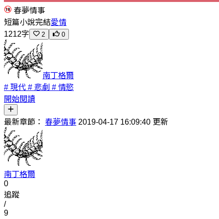
春夢情事
短篇小說
完結
愛情
1212字
2
0
南丁格爾
# 現代
# 悲劇
# 情慾
開始閱讀
最新章節：
春夢情事
2019-04-17 16:09:40 更新
南丁格爾
0
追蹤
/
9