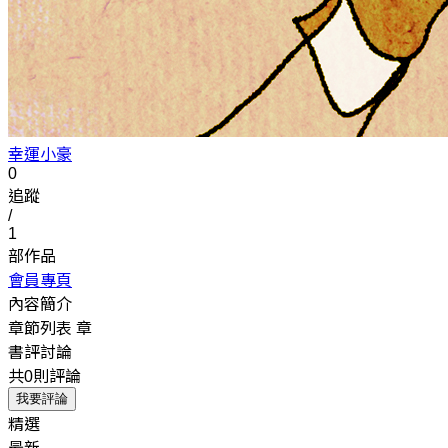
幸運小豪
0
追蹤
/
1
部作品
會員專頁
內容簡介
章節列表
章
書評討論
共0則評論
我要評論
精選