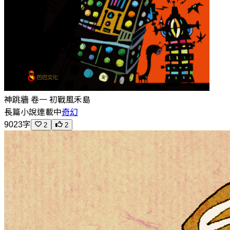
神跳牆 卷一 初戰風禾島
長篇小說
連載中
奇幻
9023字
2
2