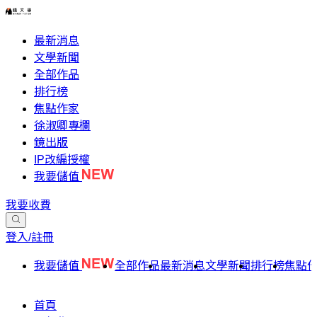
最新消息
文學新聞
全部作品
排行榜
焦點作家
徐淑卿專欄
鏡出版
IP改編授權
我要儲值
我要收費
登入/註冊
我要儲值
全部作品
最新消息
文學新聞
排行榜
焦點
首頁