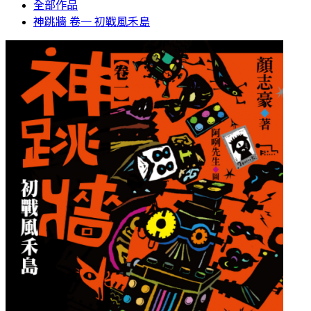
全部作品
神跳牆 卷一 初戰風禾島