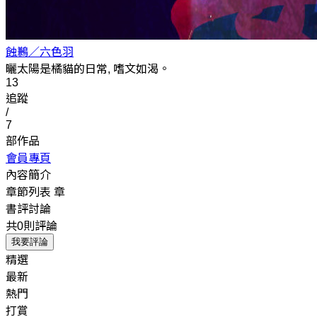
蝕鶼／六色羽
曬太陽是橘貓的日常, 嗜文如渴。
13
追蹤
/
7
部作品
會員專頁
內容簡介
章節列表
章
書評討論
共0則評論
我要評論
精選
最新
熱門
打賞