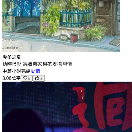
隆冬之夏
幼時陰影 婚姻 鄰家男孩 都會戀情
中篇小說
完結
愛情
8.06萬字
5
2