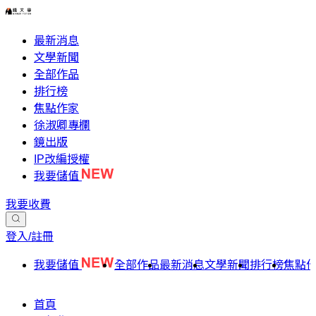
最新消息
文學新聞
全部作品
排行榜
焦點作家
徐淑卿專欄
鏡出版
IP改編授權
我要儲值
我要收費
登入/註冊
我要儲值
全部作品
最新消息
文學新聞
排行榜
焦點
首頁