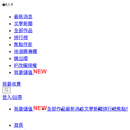
最新消息
文學新聞
全部作品
排行榜
焦點作家
徐淑卿專欄
鏡出版
IP改編授權
我要儲值
我要收費
登入/註冊
我要儲值
全部作品
最新消息
文學新聞
排行榜
焦點
首頁