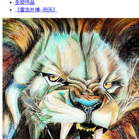
全部作品
《靈虫外傳--刑天》