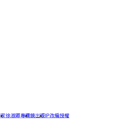
作家
徐淑卿專欄
鏡出版
IP改編授權