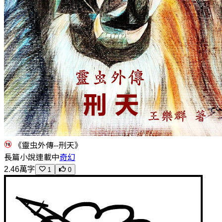
《靈虫外傳--刑天》
長篇小說
連載中
奇幻
2.46萬字
1
0