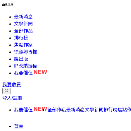
最新消息
文學新聞
全部作品
排行榜
焦點作家
徐淑卿專欄
鏡出版
IP改編授權
我要儲值
我要收費
登入/註冊
我要儲值
全部作品
最新消息
文學新聞
排行榜
焦點
首頁