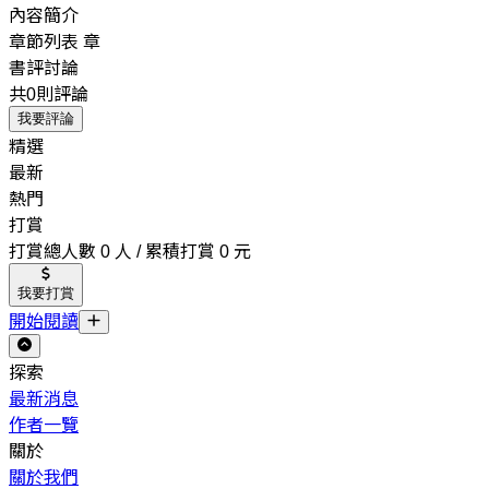
內容簡介
章節列表
章
書評討論
共0則評論
我要評論
精選
最新
熱門
打賞
打賞總人數 0 人 / 累積打賞 0 元
我要打賞
開始閱讀
探索
最新消息
作者一覽
關於
關於我們