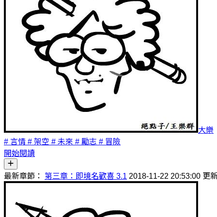
大樂
# 言情
# 架空
# 未來
# 勵志
# 冒險
開始閱讀
最新章節：
第三章：即境名歡喜 3.1
2018-11-22 20:53:00 更