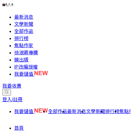
最新消息
文學新聞
全部作品
排行榜
焦點作家
徐淑卿專欄
鏡出版
IP改編授權
我要儲值
我要收費
登入/註冊
我要儲值
全部作品
最新消息
文學新聞
排行榜
焦點
首頁