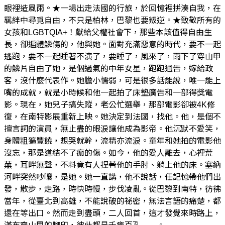
眼裡造風雨。★一場出走法國的行旅，於回憶裡拼湊自我，在
羈絆中尋覓自由，不只是柏林，巴黎也要叛逆。★致敬所有的
女孩和LGBTQIA+！獻給父權社會下，那些本該值得自由生
長，卻遍體鱗傷的，他與她。面對充滿惡意的時代，要不一起
逃跑，要不一起睡著不演了，要睡了，風來了，雨下了穿山甲
的鱗片自由了她，是個過氣的中年女星，跑跑通告，嫁給政
客，沒什麼代表作。她膽小懦弱，可是很多話能說，唯一能上
嘴的成就，就是小時候和他一起拍了床墊廣告和一部得獎電
影。現在，她兒子搞失蹤，老公忙選舉，那部電影卻被4K修
復，在南特影展重新上映。她決定到法國，找他。他，是個不
擅言詞的演員，無止盡的眼淚讓他成為影帝。他沉默不愛笑，
身體粗獷豐饒，想哭就幹，流精亦流淚。童年和她拍的電影他
沒忘，那是道結不了痂的傷。如今，他的愛人離去，心裡荒
蕪，耳畔無聲，不料竟有人捏著他的手肘、躺上他的床。塞納
河畔突然吵嚷，是她。她一直講，他不說話，任記憶帶他們出
發，散步，走路，時快時慢，步伐凌亂。從巴黎到南特，彷彿
當年，從臺北到高雄，不能說破的祕密，無法言語的痛楚，都
還在等出口。然而走到盡頭，二人回首，這才發覺來時路上，