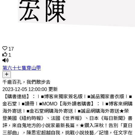
17
1
第六十七隻穿山甲
千瘡百孔，我們散步去
2023-12-05 12:00:00 更新
【購書連結】：∣■博客來獨家簽名版∣■誠品獨家書衣版∣■
金石堂∣■讀冊∣■MOMO【海外讀者購書】：∣■博客來網購
海外寄送∣■金石堂網購海外寄送∣■誠品網購海外寄送★榮
登美國《紐約時報》、法國《世界報》、日本《每日新聞》書
評，來自鬼地方的小說家最新長篇。★鑽入深秋！告別「夏日
三部曲」，陳思宏超越自我，挑戰小說技藝／記憶，任文字在