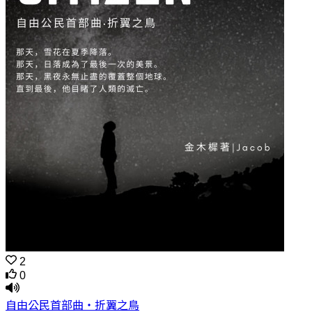
2
0
自由公民首部曲‧折翼之鳥