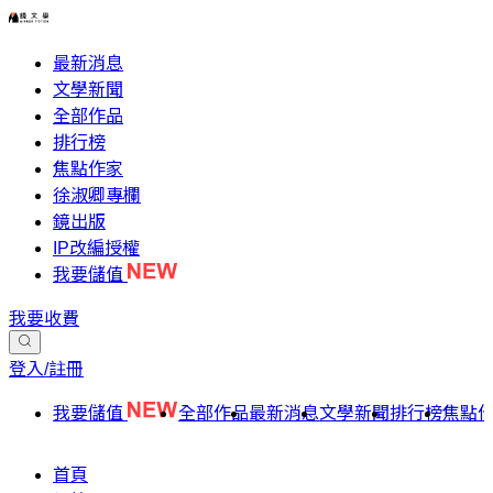
最新消息
文學新聞
全部作品
排行榜
焦點作家
徐淑卿專欄
鏡出版
IP改編授權
我要儲值
我要收費
登入/註冊
我要儲值
全部作品
最新消息
文學新聞
排行榜
焦點
首頁