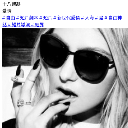
十八鸚鵡
愛情
# 自由
# 短片劇本
# 短片
# 新世代愛情
# 大海
# 島
# 自由神
話
# 短片導演
# 結界