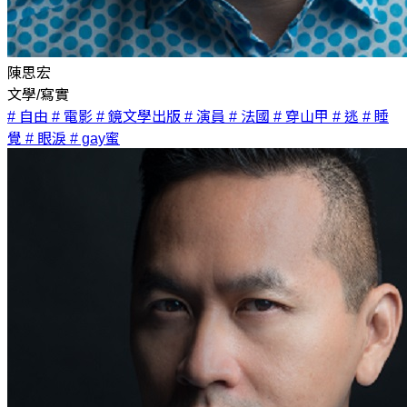
陳思宏
文學/寫實
# 自由
# 電影
# 鏡文學出版
# 演員
# 法國
# 穿山甲
# 逃
# 睡
覺
# 眼淚
# gay蜜