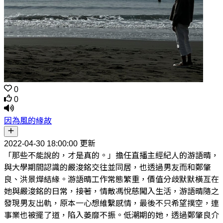
0
0
因為風的緣故
2022-04-30 18:00:00 更新
「那些不能說的，才是真的。」擔任直播主經紀人的游語晴，
與大學期間認識的嚴浚銘交往並同居，也透過男友而和鄭肇
良、洪景燁結緣。游語晴工作常態繁重，價值分歧默默橫亙在
她與嚴浚銘的日常，接著，情敵馮悅慈闖入生活，游語晴隨之
發現男友出軌，原本一心想維繫感情，最後不只希望撲空，連
事業也被擺了道，陷入萎靡不振。低潮期的她，透過鄭肇良介