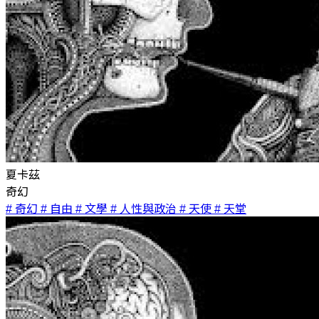
夏卡茲
奇幻
# 奇幻
# 自由
# 文學
# 人性與政治
# 天使
# 天堂