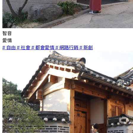
智音
愛情
# 自由
# 社會
# 都會愛情
# 網路行銷
# 新創