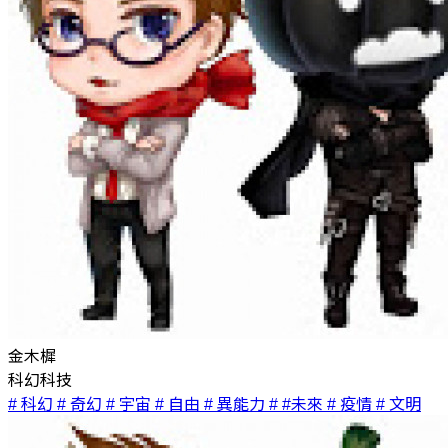
金木樨
科幻科技
# 科幻
# 奇幻
# 宇宙
# 自由
# 異能力
# #未來
# 疫情
# 文明