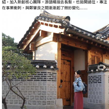
紹，加入新創核心團隊。游語晴捨去長髮，也拋開過往，專注
在事業衝刺，與鄭肇良之間漸漸起了微妙變化……