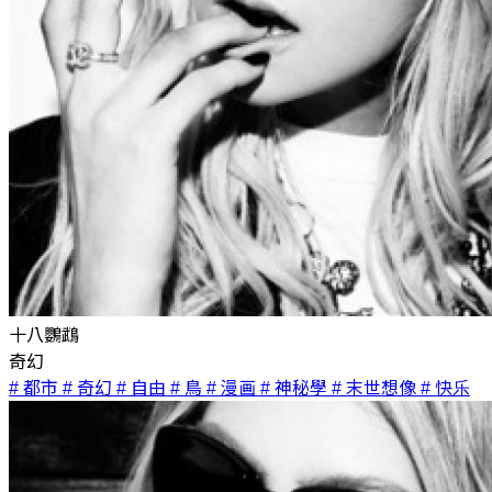
十八鸚鵡
奇幻
# 都市
# 奇幻
# 自由
# 鳥
# 漫画
# 神秘學
# 末世想像
# 快乐