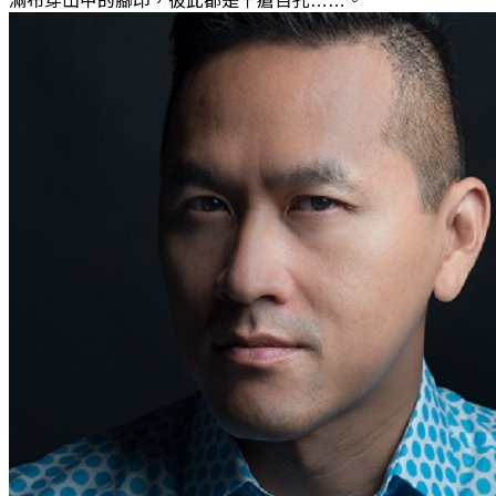
滿布穿山甲的腳印，彼此都是千瘡百孔……。