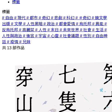
標籤
標籤
# 自由
# 現代
# 都市
# 奇幻
# 悲劇
# 科幻
# ＃奇幻
# 鏡文學
出版
# 文學
# 人性黑暗
# 政治
# 都會愛情
# 烏托邦
# 異能
#
反烏托邦
# 高麗菜
# 人性
# 末日
# 未來世界
# 社會
# 生活
#
人性與政治
# 後宮
# 宇宙
# 心靈
# 社會議題
# 性別
# 自由神
話
# 疫情
# 兄妹
共
13
部作品