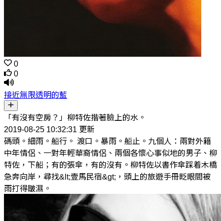
0
0
接近無限透明的藍
「有沒有空房？」柳特佐揩著臉上的水。
2019-08-25 10:32:31 更新
碼頭。細雨。船行。 渡口。暴雨。船止。九個人：兩對外籍
中年情侶、一對年輕華裔情侶、兩個各懷心事似地的男子、柳
特佐，下船；有的張傘，有的沒有。柳特佐以書作傘踩着木橋
急奔向岸，尋找&lt;壹馬民宿&gt;，頭上的旅遊手冊眨眼間被
雨打得皺濕。